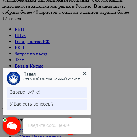
деятельности является миграция в Россию. В нашем штате
собрано более 40 юристов с опытом в данной отрасли более
12-ти лет.
РВП
ВНЖ
Гражданство РФ
РКЛ
Запрет на въезд
Тест
Виза в Китай
Павел
Новости
Старший миграционный юрист
О компании
Контакты
Здравствуйте!
Влог
У Вас есть вопросы?
Контакты
Мы в социальных сетях:
Введите сообщение