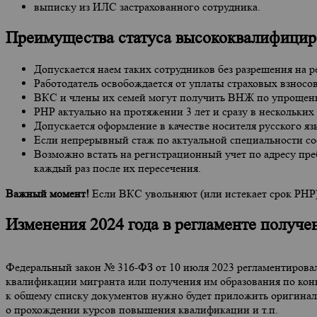
выписку из ИЛС застрахованного сотрудника.
Преимущества статуса высококвалифицир
Допускается наем таких сотрудников без разрешения на 
Работодатель освобождается от уплаты страховых взносо
ВКС и члены их семей могут получить ВНЖ по упрощенн
РНР актуально на протяжении 3 лет и сразу в нескольких
Допускается оформление в качестве носителя русского яз
Если непрерывный стаж по актуальной специальности сост
Возможно встать на регистрационный учет по адресу пр
каждый раз после их пересечения.
Важный момент!
Если ВКС увольняют (или истекает срок РНР)
Изменения 2024 года в регламенте получ
Федеральный закон № 316-ФЗ от 10 июля 2023 регламентирова
квалификации мигранта или получения им образования по кон
к общему списку документов нужно будет приложить оригинал
о прохождении курсов повышения квалификации и т.п.