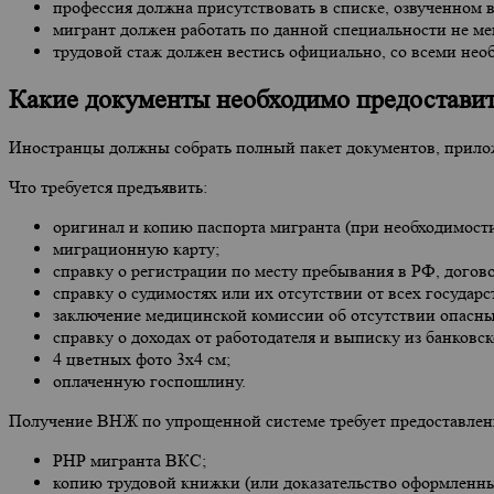
профессия должна присутствовать в списке, озвученном 
мигрант должен работать по данной специальности не ме
трудовой стаж должен вестись официально, со всеми не
Какие документы необходимо предостави
Иностранцы должны собрать полный пакет документов, прилож
Что требуется предъявить:
оригинал и копию паспорта мигранта (при необходимости 
миграционную карту;
справку о регистрации по месту пребывания в РФ, догов
справку о судимостях или их отсутствии от всех государс
заключение медицинской комиссии об отсутствии опасны
справку о доходах от работодателя и выписку из банков
4 цветных фото 3х4 см;
оплаченную госпошлину.
Получение ВНЖ по упрощенной системе требует предоставлен
РНР мигранта ВКС;
копию трудовой книжки (или доказательство оформленны