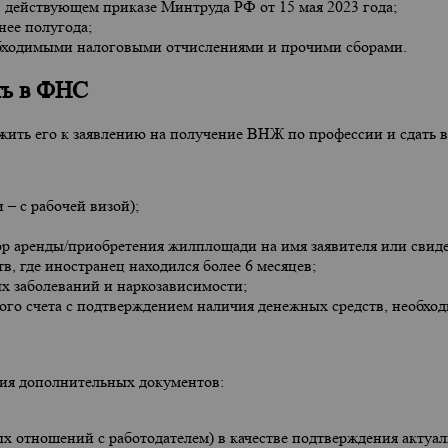
в действующем приказе Минтруда РФ от 15 мая 2023 года;
нее полугода;
обходимыми налоговыми отчислениями и прочими сборами.
ть в ФНС
ить его к заявлению на получение ВНЖ по профессии и сдать в
– с рабочей визой);
ор аренды/приобретения жилплощади на имя заявителя или свиде
тв, где иностранец находился более 6 месяцев;
х заболеваний и наркозависимости;
ского счета с подтверждением наличия денежных средств, необхо
ия дополнительных документов:
х отношений с работодателем) в качестве подтверждения актуа