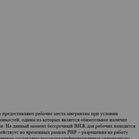
о предоставляют рабочие места мигрантам при условии
нкостей, одним из которых является обязательное наличие
ии. На данный момент бессрочный ВНЖ для рабочих находится
 действует во временных рамках РНР – разрешения на работу
ключение составляют высококвалифицированные специалисты